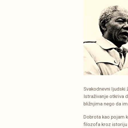
Svakodnevni ljudski ž
Istraživanje otkriva
bližnjima nego da 
Dobrota kao pojam ko
filozofa kroz istorij