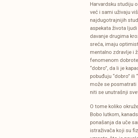
Harvardsku studiju o
već i sami uživaju vi
najdugotrajnijih stud
aspekata života ljudi
davanje drugima kroz
sreća, imaju optimist
mentalno zdravlje i ž
fenomenom dobrote, t
“dobro”, da li je kapa
pobuđuju “dobro” ili 
može se posmatrati o
niti se unutrašnji sv
O tome koliko okruže
Bobo lutkom, kanadsk
ponašanja da uče sam
istraživača koji su f