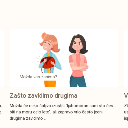
Možda vas zanima?
Zašto zavidimo drugima
V
m
,
Možda će neko šaljivo izustiti "ljubomoran sam što ćeš
Zb
e
biti na moru celo leto", ali zapravo vrlo često jedni
uz
drugima zavidimo ...
is