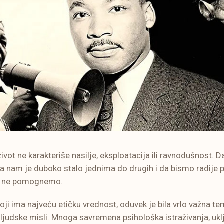
ivot ne karakteriše nasilje, eksploatacija ili ravnodušnost. 
 da nam je duboko stalo jednima do drugih i da bismo radije
im ne pomognemo.
ji ima najveću etičku vrednost, oduvek je bila vrlo važna t
u ljudske misli. Mnoga savremena psihološka istraživanja, uk