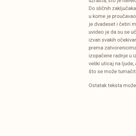
uzrasta, što je navel
Do sličnih zaključaka
u kome je proučavao
je dvadeset i četiri 
uvideo je da su se uč
izvan svakih očekivan
prema zatvorenicima
izopačene radnje u i
veliki uticaj na ljude
što se može tumačiti
Ostatak teksta može