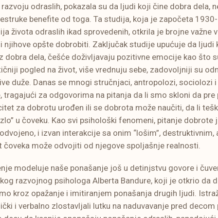
 razvoju odraslih, pokazala su da ljudi koji čine dobra dela,
šestruke benefite od toga. Ta studija, koja je započeta 1930-i
ija života odraslih ikad sprovedenih, otkrila je brojne važne 
 i njihove opšte dobrobiti. Zaključak studije upućuje da ljudi
 dobra dela, češće doživljavaju pozitivne emocije kao što su
ičniji pogled na život, više vrednuju sebe, zadovoljniji su o
ive duže. Danas se mnogi stručnjaci, antropolozi, sociolozi i
ragajući za odgovorima na pitanja da li smo skloni da pre p
citet za dobrotu urođen ili se dobrota može naučiti, da li tešk
“zlo” u čoveku. Kao svi psihološki fenomeni, pitanje dobrote
dvojeno, i izvan interakcije sa onim “lošim”, destruktivnim,
et čoveka može odvojiti od njegove spoljašnje realnosti.
nje modeluje naše ponašanje još u detinjstvu govore i čuve
og razvojnog psihologa Alberta Bandure, koji je otkrio da 
o kroz opažanje i imitiranjem ponašanja drugih ljudi. Istraž
izički i verbalno zlostavljali lutku na naduvavanje pred deco