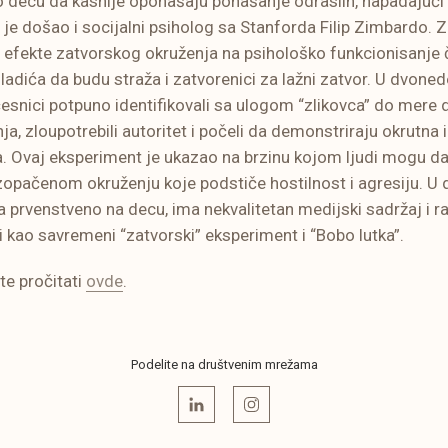
o decu da kasnije oponašaju ponašanje odraslih, napadajući l
 je došao i socijalni psiholog sa Stanforda Filip Zimbardo. 
 efekte zatvorskog okruženja na psihološko funkcionisanje 
mladića da budu straža i zatvorenici za lažni zatvor. U dvoned
esnici potpuno identifikovali sa ulogom “zlikovca” do mere d
ja, zloupotrebili autoritet i počeli da demonstriraju okrutna
. Ovaj eksperiment je ukazao na brzinu kojom ljudi mogu d
zopačenom okruženju koje podstiče hostilnost i agresiju. U
, a prvenstveno na decu, ima nekvalitetan medijski sadržaj i raz
 kao savremeni “zatvorski” eksperiment i “Bobo lutka”.
te pročitati
ovde
.
Podelite na društvenim mrežama