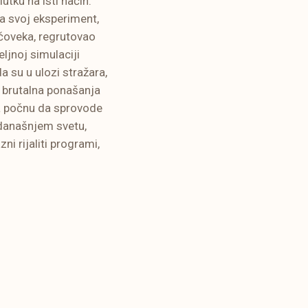
utku na isti način.
Za svoj eksperiment,
čoveka, regrutovao
eljnoj simulaciji
a su u ulozi stražara,
 i brutalna ponašanja
a počnu da sprovode
 današnjem svetu,
ni rijaliti programi,