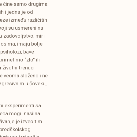
 ne čine samo drugima
h i jedna je od
veze između različitih
 koji su usmereni na
 zadovoljstvo, mir i
dnosima, imaju bolje
 psiholozi, bave
rimetimo “zlo” ili
i životni trenuci
 je veoma složeno i ne
 agresivnim u čoveku,
ni eksperimenti sa
deca mogu nasilna
ivanje je izveo tim
m predškolskog