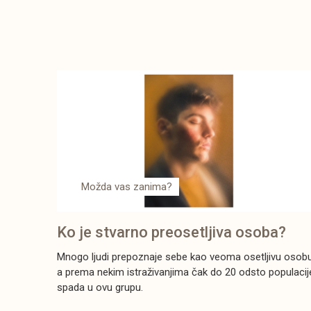
Možda vas zanima?
Ko je stvarno preosetljiva osoba?
Mnogo ljudi prepoznaje sebe kao veoma osetljivu osobu
a prema nekim istraživanjima čak do 20 odsto populacij
spada u ovu grupu.