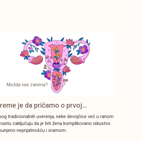
Možda vas zanima?
reme je da pričamo o prvoj
enstruaciji
og tradicionalnih uverenja, neke devojčice već u ranom
rastu zaključuju da je biti žena komplikovano iskustvo
punjeno neprijatnošću i sramom.