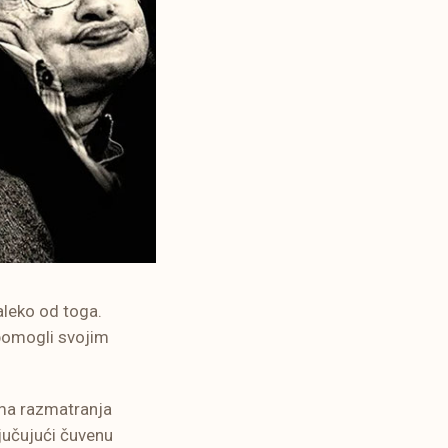
Daleko od toga.
 pomogli svojim
ema razmatranja
ljučujući čuvenu