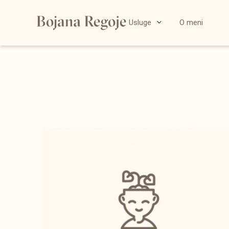
Usluge
O meni