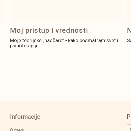
Moj pristup i vrednosti
N
Moje teorijske „naočare” - kako posmatram svet i
S
psihoterapiju.
Informacije
P
O meni