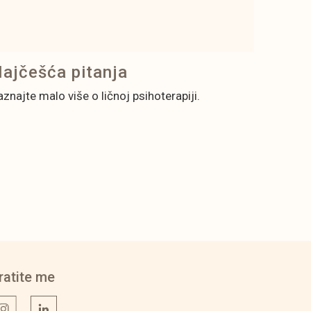
ajčešća pitanja
aznajte malo više o ličnoj psihoterapiji.
ratite me