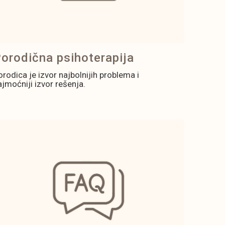
orodična psihoterapija
orodica je izvor najbolnijih problema i
ajmoćniji izvor rešenja.