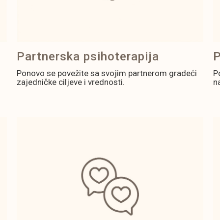
P
Partnerska psihoterapija
P
Ponovo se povežite sa svojim partnerom gradeći
n
zajedničke ciljeve i vrednosti.