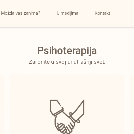
Možda vas zanima?
U medijima
Kontakt
Psihoterapija
Zaronite u svoj unutrašnji svet.