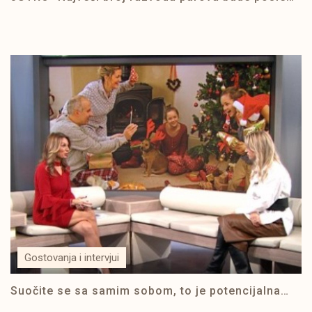
letovanja,zašto baš tada, gošća Bojana Regoje
psiholog
Gostovanja i intervjui
Suočite se sa samim sobom, to je potencijalna
zaštita od razočarenja