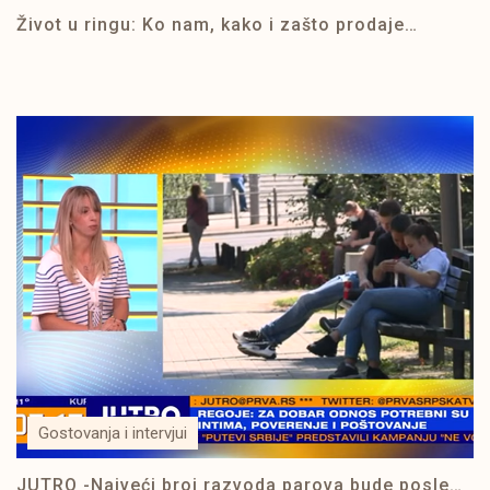
Život u ringu: Ko nam, kako i zašto prodaje
„čarobne” formule?
Gostovanja i intervjui
JUTRO -Najveći broj razvoda parova bude posle