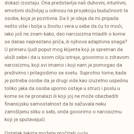
dokazi izostaju. Ona predstavlja naš duhovni, intuitivni,
emotivni doživljaj u odnosu na projekciju budućnosti te
osobe, koja je pozitivna. Da li je ideja da mi pripada
nešto više i bolje u životu i vera u sebe da ću to moći,
iako još ne znam kako, deo narcisizma mladih o kome
se danas neprestano priča, ili njihova adaptivna snaga?
U primeru ljudi poput mog klijenta koji je spreman da
uloži sebe i da u svom cilju istraje, govorimo o zdravom
narcisizmu, koji svi imamo i koji nam je pomogao da
preživimo i prilagodimo se svetu. Suprotno tome, kada
je potreba osobe da je drugi vide kao izuzetno uspešnu
toliko jaka da osoba uporno ostaje u struci i poslu u
kome se ne pronalazi ili koji joj ne može obezbediti
finansijsku samostalnost da bi sačuvala neku
zamišljenu sliku o sebi, onda govorimo o narcisizmu
koji je sputavajući.
Ostatak teksta možete pročitati
ovde
.