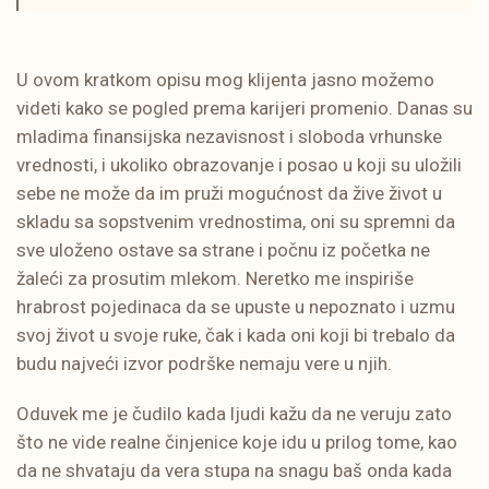
U ovom kratkom opisu mog klijenta jasno možemo
videti kako se pogled prema karijeri promenio. Danas su
mladima finansijska nezavisnost i sloboda vrhunske
vrednosti, i ukoliko obrazovanje i posao u koji su uložili
sebe ne može da im pruži mogućnost da žive život u
skladu sa sopstvenim vrednostima, oni su spremni da
sve uloženo ostave sa strane i počnu iz početka ne
žaleći za prosutim mlekom. Neretko me inspiriše
hrabrost pojedinaca da se upuste u nepoznato i uzmu
svoj život u svoje ruke, čak i kada oni koji bi trebalo da
budu najveći izvor podrške nemaju vere u njih.
Oduvek me je čudilo kada ljudi kažu da ne veruju zato
što ne vide realne činjenice koje idu u prilog tome, kao
da ne shvataju da vera stupa na snagu baš onda kada