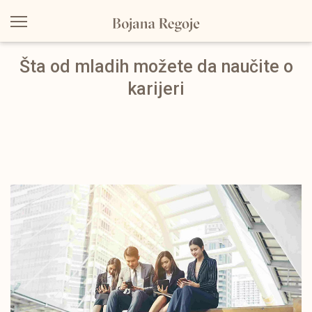
Šta od mladih možete da naučite o
karijeri