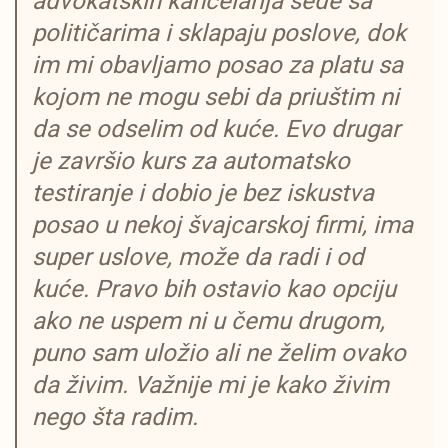
advokatskih kancelarija sede sa
političarima i sklapaju poslove, dok
im mi obavljamo posao za platu sa
kojom ne mogu sebi da priuštim ni
da se odselim od kuće. Evo drugar
je završio kurs za automatsko
testiranje i dobio je bez iskustva
posao u nekoj švajcarskoj firmi, ima
super uslove, može da radi i od
kuće. Pravo bih ostavio kao opciju
ako ne uspem ni u čemu drugom,
puno sam uložio ali ne želim ovako
da živim. Važnije mi je kako živim
nego šta radim.