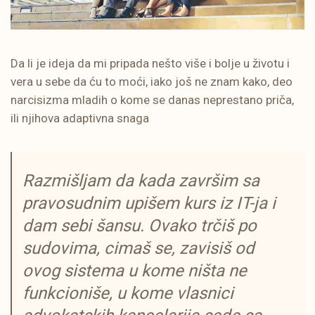
Da li je ideja da mi pripada nešto više i bolje u životu i
vera u sebe da ću to moći, iako još ne znam kako, deo
narcisizma mladih o kome se danas neprestano priča,
ili njihova adaptivna snaga
Razmišljam da kada završim sa
pravosudnim upišem kurs iz IT-ja i
dam sebi šansu. Ovako trčiš po
sudovima, cimaš se, zavisiš od
ovog sistema u kome ništa ne
funkcioniše, u kome vlasnici