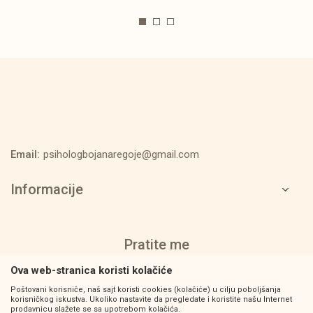
Email:
psihologbojanaregoje@gmail.com
Informacije
Pratite me
Ova web-stranica koristi kolačiće
Poštovani korisniče, naš sajt koristi cookies (kolačiće) u cilju poboljšanja
korisničkog iskustva. Ukoliko nastavite da pregledate i koristite našu Internet
prodavnicu slažete se sa upotrebom kolačića.