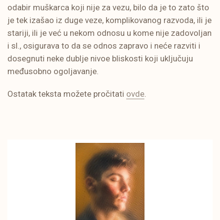
odabir muškarca koji nije za vezu, bilo da je to zato što
je tek izašao iz duge veze, komplikovanog razvoda, ili je
stariji, ili je već u nekom odnosu u kome nije zadovoljan
i sl., osigurava to da se odnos zapravo i neće razviti i
dosegnuti neke dublje nivoe bliskosti koji uključuju
međusobno ogoljavanje.
Ostatak teksta možete pročitati
ovde
.