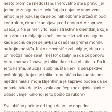
nešto promiče i nedostaje. I verovatno ste u pravu, jer
jedno je zasigurno – pokušaj da objasne sopstvene
emocije je pokušaj da se od njih odbrane držeći ih pod
kontrolom, čime se udaljavaju od onoga što zapravo
osećaju. Na primer, vrlo lepa i atraktivna klijentkinja koja
ima visoko mišljenje o sebi postaje izrazito nesigurna
kada počnu da joj se javljaju osećanja prema momku
sa kojim se viđa. Kako se sve više zaljubljuje, ideja da
on možda neće želeti “nešto” ozbiljnije i da će ponovo
ostati sama užasava je toliko da se to i obistinilo. Da li
je to karma, intuicija, sudbina, šta li je? Iz perspektive
psihologije, koja nije toliko romantična kao uostalom
nijedna nauka, moja klijentkinja je zapravo počela da se
ponaša tako da je izazvala ono čega se najviše plaši –
odbacivanje. Kako joj je to pošlo za rukom?
Sve obično počinje od toga da joj se dopadne