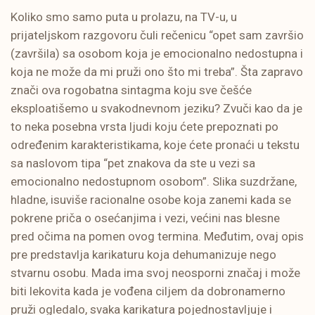
Koliko smo samo puta u prolazu, na TV-u, u
prijateljskom razgovoru čuli rečenicu “opet sam završio
(završila) sa osobom koja je emocionalno nedostupna i
koja ne može da mi pruži ono što mi treba”. Šta zapravo
znači ova rogobatna sintagma koju sve češće
eksploatišemo u svakodnevnom jeziku? Zvuči kao da je
to neka posebna vrsta ljudi koju ćete prepoznati po
određenim karakteristikama, koje ćete pronaći u tekstu
sa naslovom tipa “pet znakova da ste u vezi sa
emocionalno nedostupnom osobom”. Slika suzdržane,
hladne, isuviše racionalne osobe koja zanemi kada se
pokrene priča o osećanjima i vezi, većini nas blesne
pred očima na pomen ovog termina. Međutim, ovaj opis
pre predstavlja karikaturu koja dehumanizuje nego
stvarnu osobu. Mada ima svoj neosporni značaj i može
biti lekovita kada je vođena ciljem da dobronamerno
pruži ogledalo, svaka karikatura pojednostavljuje i