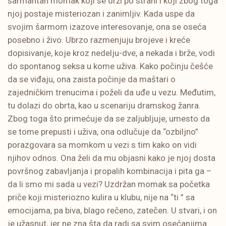
šarmantan momak koji se drži po strani i koji zbog toga
njoj postaje misteriozan i zanimljiv. Kada uspe da
svojim šarmom izazove interesovanje, ona se oseća
posebno i živo. Ubrzo razmenjuju brojeve i kreće
dopisivanje, koje kroz nedelju-dve, a nekada i brže, vodi
do spontanog seksa u kome uživa. Kako počinju češće
da se viđaju, ona zaista počinje da maštari o
zajedničkim trenucima i poželi da uđe u vezu. Međutim,
tu dolazi do obrta, kao u scenariju dramskog žanra.
Zbog toga što primećuje da se zaljubljuje, umesto da
se tome prepusti i uživa, ona odlučuje da “ozbiljno”
porazgovara sa momkom u vezi s tim kako on vidi
njihov odnos. Ona želi da mu objasni kako je njoj dosta
površnog zabavljanja i propalih kombinacija i pita ga –
da li smo mi sada u vezi? Uzdržan momak sa početka
priče koji misteriozno kulira u klubu, nije na “ti ” sa
emocijama, pa biva, blago rečeno, zatečen. U stvari, i on
je užasnut, jer ne zna šta da radi sa svim osećanjima