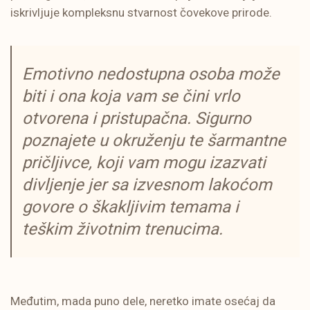
iskrivljuje kompleksnu stvarnost čovekove prirode.
Emotivno nedostupna osoba može
biti i ona koja vam se čini vrlo
otvorena i pristupačna. Sigurno
poznajete u okruženju te šarmantne
pričljivce, koji vam mogu izazvati
divljenje jer sa izvesnom lakoćom
govore o škakljivim temama i
teškim životnim trenucima.
Međutim, mada puno dele, neretko imate osećaj da