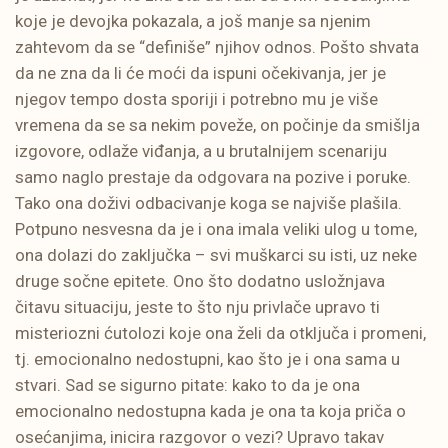
koje je devojka pokazala, a još manje sa njenim
zahtevom da se “definiše” njihov odnos. Pošto shvata
da ne zna da li će moći da ispuni očekivanja, jer je
njegov tempo dosta sporiji i potrebno mu je više
vremena da se sa nekim poveže, on počinje da smišlja
izgovore, odlaže viđanja, a u brutalnijem scenariju
samo naglo prestaje da odgovara na pozive i poruke.
Tako ona doživi odbacivanje koga se najviše plašila.
Potpuno nesvesna da je i ona imala veliki ulog u tome,
ona dolazi do zaključka – svi muškarci su isti, uz neke
druge sočne epitete. Ono što dodatno usložnjava
čitavu situaciju, jeste to što nju privlače upravo ti
misteriozni ćutolozi koje ona želi da otključa i promeni,
tj. emocionalno nedostupni, kao što je i ona sama u
stvari. Sad se sigurno pitate: kako to da je ona
emocionalno nedostupna kada je ona ta koja priča o
osećanjima, inicira razgovor o vezi? Upravo takav